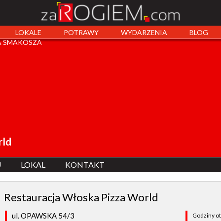
LOKALE
POTRAWY
WYDARZENIA
BLOG
 SMAKOSZA
rld
U
LOKAL
KONTAKT
Restauracja Włoska Pizza World
ul. OPAWSKA 54/3
Godziny ot