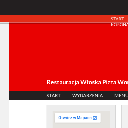
START
KORONA
Restauracja Włoska Pizza Wo
START
WYDARZENIA
MEN