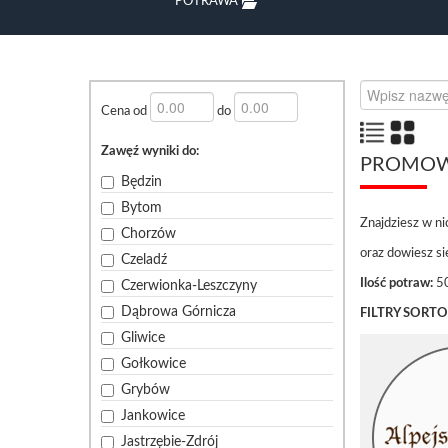
POTRAWA
Cena od
do
Zawęź wyniki do:
PROMO
Będzin
Bytom
Znajdziesz w ni
Chorzów
oraz dowiesz si
Czeladź
Ilość potraw:
5
Czerwionka-Leszczyny
Dąbrowa Górnicza
FILTRY SORT
Gliwice
Gołkowice
Grybów
Jankowice
Jastrzębie-Zdrój