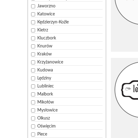
Jaworzno
Katowice
Kędzierzyn-Koźle
Kietrz
Kluczbork
Knurów
Kraków
Krzyżanowice
Kudowa
Lędziny
Lubliniec
Malbork
Mikołów
Mysłowice
Olkusz
Oświęcim
Piece