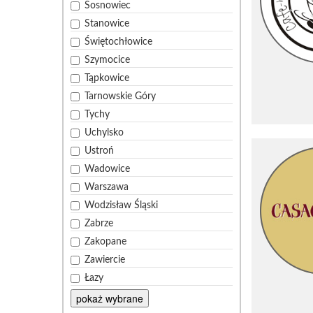
Sosnowiec
Stanowice
Świętochłowice
Szymocice
Tąpkowice
Tarnowskie Góry
Tychy
Uchylsko
Ustroń
Wadowice
Warszawa
Wodzisław Śląski
Zabrze
Zakopane
Zawiercie
Łazy