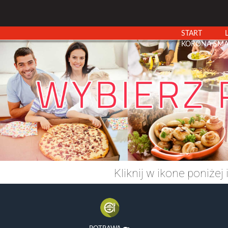
START
KORONA SMA
Kliknij w ikone poniżej